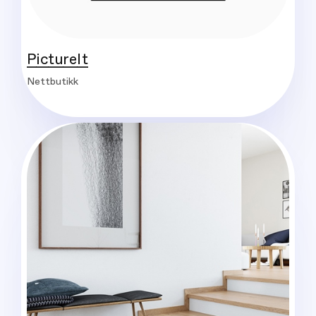
PictureIt
Nettbutikk