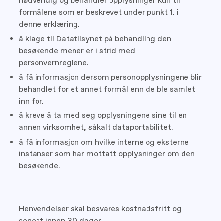
nødvendig og behandler opplysninger kun til
formålene som er beskrevet under punkt 1. i
denne erklæring.
å klage til Datatilsynet på behandling den
besøkende mener er i strid med
personvernreglene.
å få informasjon dersom personopplysningene blir
behandlet for et annet formål enn de ble samlet
inn for.
å kreve å ta med seg opplysningene sine til en
annen virksomhet, såkalt dataportabilitet.
å få informasjon om hvilke interne og eksterne
instanser som har mottatt opplysninger om den
besøkende.
Henvendelser skal besvares kostnadsfritt og
senest innen 30 dager.