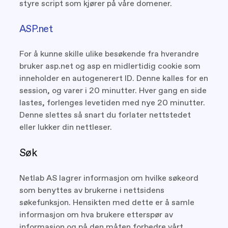
styre script som kjører på våre domener.
ASP.net
For å kunne skille ulike besøkende fra hverandre
bruker asp.net og asp en midlertidig cookie som
inneholder en autogenerert ID. Denne kalles for en
session, og varer i 20 minutter. Hver gang en side
lastes, forlenges levetiden med nye 20 minutter.
Denne slettes så snart du forlater nettstedet
eller lukker din nettleser.
Søk
Netlab AS lagrer informasjon om hvilke søkeord
som benyttes av brukerne i nettsidens
søkefunksjon. Hensikten med dette er å samle
informasjon om hva brukere etterspør av
informasjon og på den måten forbedre vårt