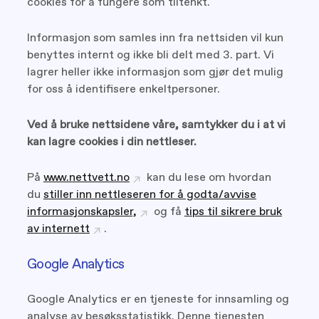
cookies for å fungere som tiltenkt.
Informasjon som samles inn fra nettsiden vil kun
benyttes internt og ikke bli delt med 3. part. Vi
lagrer heller ikke informasjon som gjør det mulig
for oss å identifisere enkeltpersoner.
Ved å bruke nettsidene våre, samtykker du i at vi
kan lagre cookies i din nettleser.
På
www.nettvett.no
kan du lese om hvordan
du
stiller inn nettleseren for å godta/avvise
informasjonskapsler,
og få
tips til sikrere bruk
av internett
.
Google Analytics
Google Analytics er en tjeneste for innsamling og
analyse av besøksstatistikk. Denne tjenesten