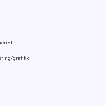
cript
ering/grafikk